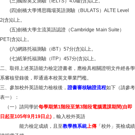
(三)國際英文測驗（IELTS）4.0級(含)以上。
(四)劍橋大學博思職場英語測驗（BULATS）ALTE Level
2(含)以上。
(五)劍橋大學主流英語認證（Cambridge Ｍain Suite）
PET(含)以上。
(六)網路托福測驗（iBT）57分(含)以上。
(七)紙筆托福測驗（ITP）457分(含)以上。
二、取得上述英語能力檢定證書者，應檢具相關證明文件經各學
系審核登錄後，即通過本校英文畢業門檻。
三、參加校外英語能力檢核後，
證書審核驗證流程
如下（請參考
表一）：
（一）請同學於
每學期第1階段至第3階段電腦選課期間(自即
日起至105年9月19日止)
，輸入校外英語
能力檢定成績，且至
教學務系統
上傳
「校外」英檢成績