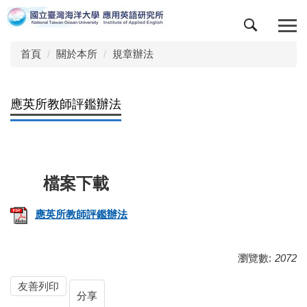
跳
到
主
首頁
關於本所
規章辦法
要
內
容
區
應英所教師評鑑辦法
應英所教師評鑑辦法
瀏覽數:
2072
友善列印
分享