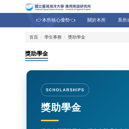
跳
到
主
👉本所核心優勢👈
關於本所
系所
要
內
容
首頁
學生事務
獎助學金
區
獎助學金
SCHOLARSHIPS
獎助學金