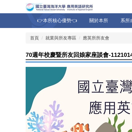
跳
到
主
👉本所核心優勢👈
關於本所
系所
要
內
容
首頁
就業與所友專區
應英所所友會
區
70週年校慶暨所友回娘家座談會-112101