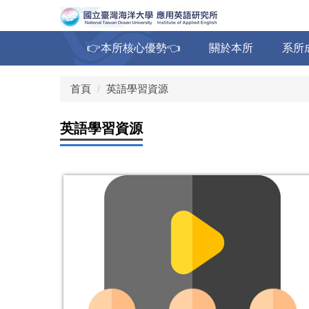
跳
到
主
👉本所核心優勢👈
關於本所
系所
要
內
容
首頁
英語學習資源
區
英語學習資源