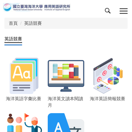
跳
到
主
首頁
英語競賽
要
內
容
英語競賽
區
海洋英語字彙比賽
海洋英文讀本閱讀
海洋英語簡報競賽
月