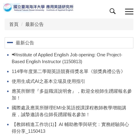
跳
到
主
首頁
最新公告
要
內
容
最新公告
區
📢Institute of Applied English Job opening: One Project-
Based English Instructor (1150813)
114學年度第二學期英語競賽得獎名單《頒獎典禮公告》
使用生成式AI之基本立場及使用指引
應英所辦理『多益職涯說明會』，歡迎全校師生踴躍報名參
加！
國際處及應英所辦理EMI全英語授課課程教師教學增能講
座，誠摯邀請各位師長踴躍報名參加！
【教師精進工作坊(1)】AI 輔助教學與研究：實務經驗與心
得分享_1150413